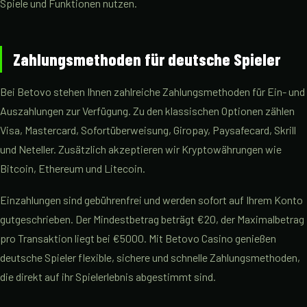
Spiele und Funktionen nutzen.
Zahlungsmethoden für deutsche Spieler
Bei Betovo stehen Ihnen zahlreiche Zahlungsmethoden für Ein- und
Auszahlungen zur Verfügung. Zu den klassischen Optionen zählen
Visa, Mastercard, Sofortüberweisung, Giropay, Paysafecard, Skrill
und Neteller. Zusätzlich akzeptieren wir Kryptowährungen wie
Bitcoin, Ethereum und Litecoin.
Einzahlungen sind gebührenfrei und werden sofort auf Ihrem Konto
gutgeschrieben. Der Mindestbetrag beträgt €20, der Maximalbetrag
pro Transaktion liegt bei €5000. Mit Betovo Casino genießen
deutsche Spieler flexible, sichere und schnelle Zahlungsmethoden,
die direkt auf ihr Spielerlebnis abgestimmt sind.