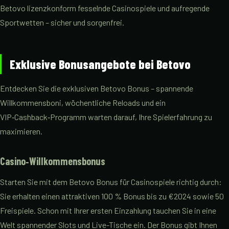
Betovo lizenzkonform fesselnde Casinospiele und aufregende
Sportwetten – sicher und sorgenfrei.
Exklusive Bonusangebote bei Betovo
Entdecken Sie die exklusiven Betovo Bonus – spannende
Willkommensboni, wöchentliche Reloads und ein
VIP‑Cashback‑Programm warten darauf, Ihre Spielerfahrung zu
maximieren.
Casino‑Willkommensbonus
Starten Sie mit dem Betovo Bonus für Casinospiele richtig durch:
Sie erhalten einen attraktiven 100 % Bonus bis zu €2024 sowie 50
Freispiele. Schon mit Ihrer ersten Einzahlung tauchen Sie in eine
Welt spannender Slots und Live-Tische ein. Der Bonus gibt Ihnen