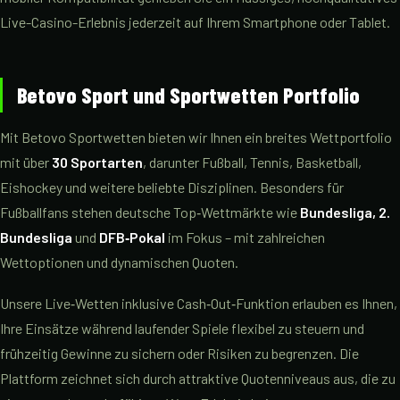
Live-Casino-Erlebnis jederzeit auf Ihrem Smartphone oder Tablet.
Betovo Sport und Sportwetten Portfolio
Mit Betovo Sportwetten bieten wir Ihnen ein breites Wettportfolio
mit über
30 Sportarten
, darunter Fußball, Tennis, Basketball,
Eishockey und weitere beliebte Disziplinen. Besonders für
Fußballfans stehen deutsche Top‑Wettmärkte wie
Bundesliga, 2.
Bundesliga
und
DFB‑Pokal
im Fokus – mit zahlreichen
Wettoptionen und dynamischen Quoten.
Unsere Live‑Wetten inklusive Cash‑Out‑Funktion erlauben es Ihnen,
Ihre Einsätze während laufender Spiele flexibel zu steuern und
frühzeitig Gewinne zu sichern oder Risiken zu begrenzen. Die
Plattform zeichnet sich durch attraktive Quotenniveaus aus, die zu