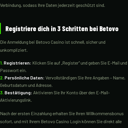
Verbindung, sodass Ihre Daten jederzeit geschützt sind.
Registriere dich in 3 Schritten bei Betovo
Die Anmeldung bei Betovo Casino ist schnell, sicher und
unkompliziert.
1.
Registrieren:
Klicken Sie auf „Register" und geben Sie E-Mail und
Passwort ein.
2.
Persönliche Daten:
Vervollständigen Sie Ihre Angaben – Name,
Geburtsdatum und Adresse.
3.
Bestätigung:
Aktivieren Sie Ihr Konto über den E-Mail-
Aktivierungslink.
Nach der ersten Einzahlung erhalten Sie Ihren Willkommensbonus
sofort, und mit Ihrem Betovo Casino Login können Sie direkt alle