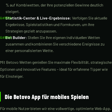
% auf Kombiwetten, der Ihre potenziellen Gewinne deutlich
steigert.
Statistik-Center & Live-Ergebnisse:
Verfolgen Sie aktuelle
Ergebnisse, Spielstatistiken und Formkurven, um Ihre
Strategien gezielt anzupassen.
Bet Builder:
Stellen Sie Ihre eigenen individuellen Wetten
zusammen und kombinieren Sie verschiedene Ereignisse zu
einer personalisierten Wette.
Mit Betovo Wetten genießen Sie maximale Flexibilität, strategische
Optionen und innovative Features – ideal für erfahrene Tipper wie
für Einsteiger.
Die Betovo App für mobiles Spielen
Für mobile Nutzer bieten wir eine vollwertige, optimierte Web‑App,