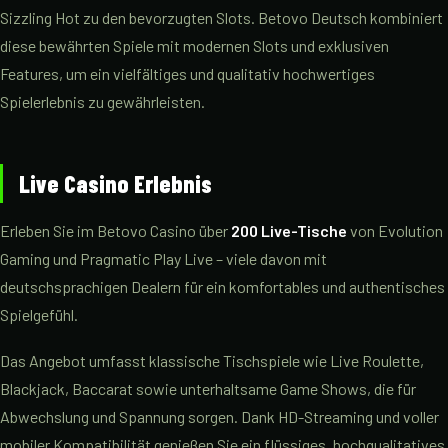
Sizzling Hot zu den bevorzugten Slots. Betovo Deutsch kombiniert
diese bewährten Spiele mit modernen Slots und exklusiven
Features, um ein vielfältiges und qualitativ hochwertiges
Spielerlebnis zu gewährleisten.
Live Casino Erlebnis
Erleben Sie im Betovo Casino über
200 Live-Tische
von Evolution
Gaming und Pragmatic Play Live – viele davon mit
deutschsprachigen Dealern für ein komfortables und authentisches
Spielgefühl.
Das Angebot umfasst klassische Tischspiele wie Live Roulette,
Blackjack, Baccarat sowie unterhaltsame Game Shows, die für
Abwechslung und Spannung sorgen. Dank HD-Streaming und voller
mobiler Kompatibilität genießen Sie ein flüssiges, hochqualitatives