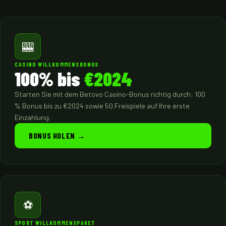
🎰
CASINO WILLKOMMENSBONUS
100% bis
€2024
Starten Sie mit dem Betovo Casino-Bonus richtig durch: 100
% Bonus bis zu €2024 sowie 50 Freispiele auf Ihre erste
Einzahlung.
BONUS HOLEN →
⚽
SPORT WILLKOMMENSPAKET