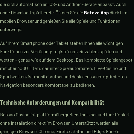
die sich automatisch an iOS– und Android-Geräte anpasst. Auch
ohne Download spielbereit: Öffnen Sie die
Betovo App
direkt im
mobilen Browser und genießen Sie alle Spiele und Funktionen
unterwegs.
Auf Ihrem Smartphone oder Tablet stehen Ihnen alle wichtigen
Funktionen zur Verfügung: registrieren, einzahlen, spielen und
wetten – genau wie auf dem Desktop. Das komplette Spielangebot
mit über 3000 Titeln, darunter Spielautomaten, Live‑Casino und
Sportwetten, ist mobil abrufbar und dank der touch-optimierten
Navigation besonders komfortabel zu bedienen.
Technische Anforderungen und Kompatibilität
Betovo Casino ist plattformübergreifend nutzbar und funktioniert
ohne Installation direkt im Browser. Unterstützt werden alle
gängigen Browser: Chrome, Firefox, Safari und Edge. Für ein