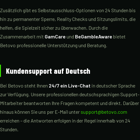
Zusätzlich gibt es Selbstausschluss-Optionen von 24 Stunden bis
hin zu permanenter Sperre, Reality Checks und Sitzungslimits, die
helfen, die Spielzeit sicher zu überwachen. Durch die
Zusammenarbeit mit
GamCare
und
BeGambleAware
bietet
Betovo professionelle Unterstützung und Beratung.
Kundensupport auf Deutsch
Bei Betovo steht Ihnen
24/7 ein Live-Chat
in deutscher Sprache
zur Verfügung. Unsere professionellen deutschsprachigen Support-
Mitarbeiter beantworten Ihre Fragen kompetent und direkt. Darüber
hinaus können Sie uns per E-Mail unter
support@betovo.com
erreichen – die Antworten erfolgen in der Regel innerhalb von 24
Stunden.