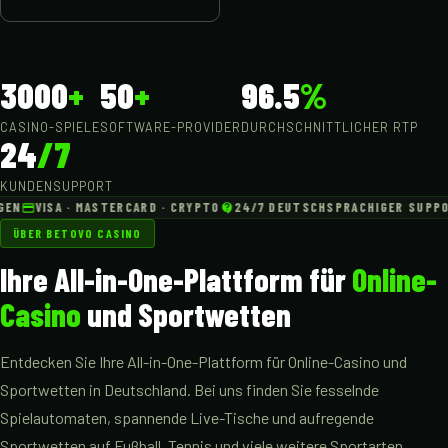
3000
+
50
+
96.5
%
CASINO-SPIELE
SOFTWARE-PROVIDER
DURCHSCHNITTLICHER RTP
24
/7
KUNDENSUPPORT
VISA · MASTERCARD · CRYPTO
24/7 DEUTSCHSPRACHIGER SUPPORT
C
ÜBER BETOVO CASINO
Ihre All-in-One-Plattform für
Online-
Casino
und Sportwetten
Entdecken Sie Ihre All-in-One-Plattform für Online-Casino und
Sportwetten in Deutschland. Bei uns finden Sie fesselnde
Spielautomaten, spannende Live-Tische und aufregende
Sportwetten auf Fußball, Tennis und viele weitere Sportarten.