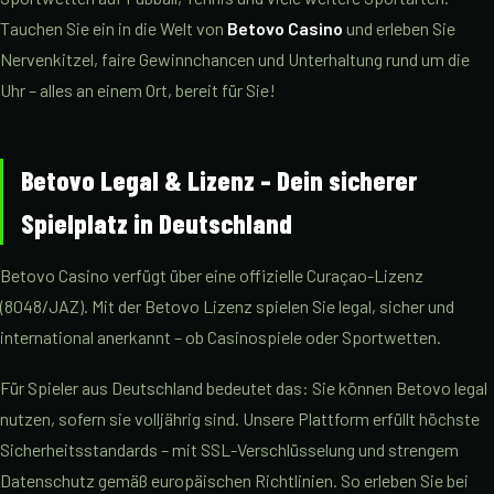
Tauchen Sie ein in die Welt von
Betovo Casino
und erleben Sie
Nervenkitzel, faire Gewinnchancen und Unterhaltung rund um die
Uhr – alles an einem Ort, bereit für Sie!
Betovo Legal & Lizenz – Dein sicherer
Spielplatz in Deutschland
Betovo Casino verfügt über eine offizielle Curaçao-Lizenz
(8048/JAZ). Mit der Betovo Lizenz spielen Sie legal, sicher und
international anerkannt – ob Casinospiele oder Sportwetten.
Für Spieler aus Deutschland bedeutet das: Sie können Betovo legal
nutzen, sofern sie volljährig sind. Unsere Plattform erfüllt höchste
Sicherheitsstandards – mit SSL-Verschlüsselung und strengem
Datenschutz gemäß europäischen Richtlinien. So erleben Sie bei