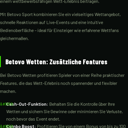
einem wettbewerbsfähigen Wett‑Erlebnis beitragen.
Mit Betovo Sport kombinieren Sie ein vielseitiges Wettangebot,
schnelle Reaktionen auf Live‑Events und eine intuitive
Bedienoberfläche – ideal für Einsteiger wie erfahrene Wettfans
gleichermaßen.
Betovo Wetten: Zusätzliche Features
Bei Betovo Wetten profitieren Spieler von einer Reihe praktischer
Features, die das Wett-Erlebnis noch spannender und flexibler
machen.
Cash-Out-Funktion:
Behalten Sie die Kontrolle über Ihre
Wetten und sichern Sie Gewinne oder minimieren Sie Verluste,
noch bevor das Event endet.
Combo Boost:
Profitieren Sie von einem Bonus von bis zu 100