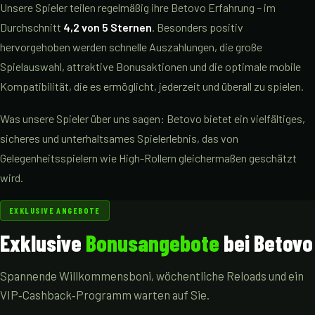
Unsere Spieler teilen regelmäßig ihre Betovo Erfahrung – im
Durchschnitt
4,2 von 5 Sternen
. Besonders positiv
hervorgehoben werden schnelle Auszahlungen, die große
Spielauswahl, attraktive Bonusaktionen und die optimale mobile
Kompatibilität, die es ermöglicht, jederzeit und überall zu spielen.
Was unsere Spieler über uns sagen: Betovo bietet ein vielfältiges,
sicheres und unterhaltsames Spielerlebnis, das von
Gelegenheitsspielern wie High-Rollern gleichermaßen geschätzt
wird.
EXKLUSIVE ANGEBOTE
Exklusive
Bonusangebote
bei Betovo
Spannende Willkommensboni, wöchentliche Reloads und ein
VIP‑Cashback‑Programm warten auf Sie.