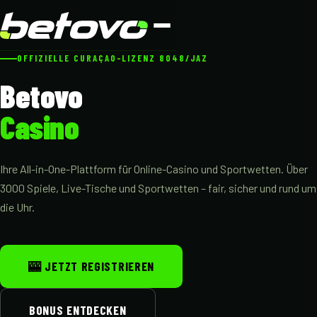
OFFIZIELLE CURAÇAO-LIZENZ 8048/JAZ
Betovo
Casino
Ihre All-in-One-Plattform für Online-Casino und Sportwetten. Über
3000 Spiele, Live-Tische und Sportwetten – fair, sicher und rund um
die Uhr.
🎰 JETZT REGISTRIEREN
BONUS ENTDECKEN